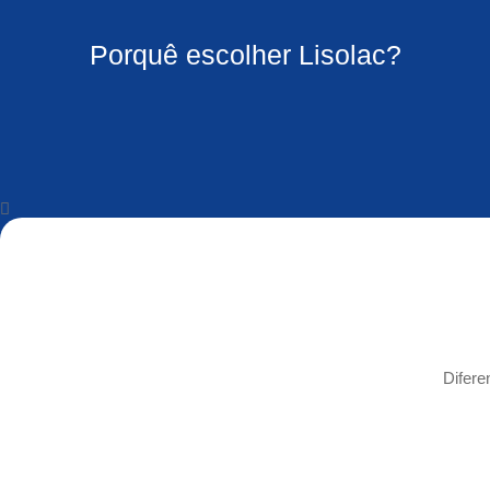
Porquê escolher Lisolac?
Difere