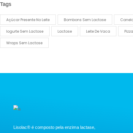
Tags
Açúcar Presente No Leite
Bombons Sem Lactose
Canel
Iogurte Sem Lactose
Lactose
Leite De Vaca
Pizz
Wraps Sem Lactose
​Lisolac® é composto pela enzima lactase,