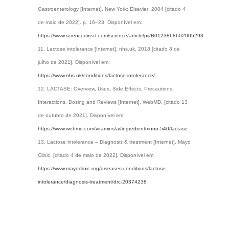
Gastroenterology [Internet]. New York: Elsevier; 2004 [citado 4
de maio de 2022]. p. 16–23. Disponível em:
https://www.sciencedirect.com/science/article/pii/B0123868602005293
Lactose intolerance [Internet]. nhs.uk. 2018 [citado 8 de
julho de 2021]. Disponível em:
https://www.nhs.uk/conditions/lactose-intolerance/
LACTASE: Overview, Uses, Side Effects, Precautions,
Interactions, Dosing and Reviews [Internet]. WebMD. [citado 13
de outubro de 2021]. Disponível em:
https://www.webmd.com/vitamins/ai/ingredientmono-540/lactase
Lactose intolerance – Diagnosis & treatment [Internet]. Mayo
Clinic. [citado 4 de maio de 2022]. Disponível em:
https://www.mayoclinic.org/diseases-conditions/lactose-
intolerance/diagnosis-treatment/drc-20374238