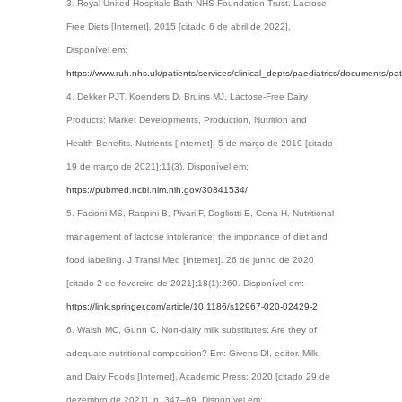
Royal United Hospitals Bath NHS Foundation Trust. Lactose
Free Diets [Internet]. 2015 [citado 6 de abril de 2022].
Disponível em:
https://www.ruh.nhs.uk/patients/services/clinical_depts/paediatrics/documents/
Dekker PJT, Koenders D, Bruins MJ. Lactose-Free Dairy
Products: Market Developments, Production, Nutrition and
Health Benefits. Nutrients [Internet]. 5 de março de 2019 [citado
19 de março de 2021];11(3). Disponível em:
https://pubmed.ncbi.nlm.nih.gov/30841534/
Facioni MS, Raspini B, Pivari F, Dogliotti E, Cena H. Nutritional
management of lactose intolerance: the importance of diet and
food labelling. J Transl Med [Internet]. 26 de junho de 2020
[citado 2 de fevereiro de 2021];18(1):260. Disponível em:
https://link.springer.com/article/10.1186/s12967-020-02429-2
Walsh MC, Gunn C. Non-dairy milk substitutes: Are they of
adequate nutritional composition? Em: Givens DI, editor. Milk
and Dairy Foods [Internet]. Academic Press; 2020 [citado 29 de
dezembro de 2021]. p. 347–69. Disponível em: