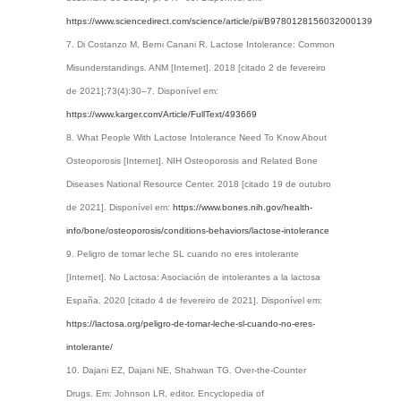
https://www.sciencedirect.com/science/article/pii/B9780128156032000139
Di Costanzo M, Berni Canani R. Lactose Intolerance: Common
Misunderstandings. ANM [Internet]. 2018 [citado 2 de fevereiro
de 2021];73(4):30–7. Disponível em:
https://www.karger.com/Article/FullText/493669
What People With Lactose Intolerance Need To Know About
Osteoporosis [Internet]. NIH Osteoporosis and Related Bone
Diseases National Resource Center. 2018 [citado 19 de outubro
de 2021]. Disponível em:
https://www.bones.nih.gov/health-
info/bone/osteoporosis/conditions-behaviors/lactose-intolerance
Peligro de tomar leche SL cuando no eres intolerante
[Internet]. No Lactosa: Asociación de intolerantes a la lactosa
España. 2020 [citado 4 de fevereiro de 2021]. Disponível em:
https://lactosa.org/peligro-de-tomar-leche-sl-cuando-no-eres-
intolerante/
Dajani EZ, Dajani NE, Shahwan TG. Over-the-Counter
Drugs. Em: Johnson LR, editor. Encyclopedia of