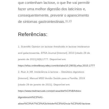
que contenham lactose, o que lhe vai permitir
fazer uma melhor digestão dos laticínios e,
consequentemente, prevenir o aparecimento
de sintomas gastrointestinais.
11,13
Referências:
Scientific Opinion on lactose thresholds in lactose intolerance
and galactosaemia. EFSA Journal [Internet]. 2010 [citado 29 de
janeiro de 2021];8(9):1777. Disponível em:
https://efsa.onlinelibrary.wiley.com/doi/abs/10.2903/j.efsa.2010.1777
Ruiz Jr. AR. Intolerância à lactose – Distúrbios digestivos
[Internet]. Manual MSD Versão Saúde para a Família. 2019
[citado 29 de janeiro de 2021]. Disponível em:
https://www.msdmanuals.com/pt/casa/dist%C3%BArbios-
digestivos/m%C3%A1-
absor%C3%A7%C3%A3o/intoler%C3%A2ncia-%C3%A0-lactose